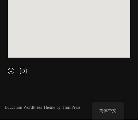
Education WordPress Theme by ThimPress
简体中文
此頁面尚未開啟，歡迎至報名表單購買參考FMA、FMA+、CFMA各
科講義。 afmaexam.com
忽略